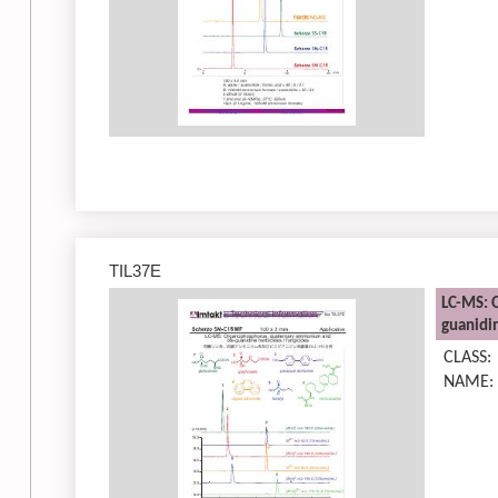
TIL37E
LC-MS: 
guanidin
CLASS:
NAME: