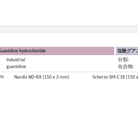
Guanidine hydrochloride
塩酸グアニ
Industrial
分類:
guanidine
化合物:
N:
Nardis ND-RX (150 x 3 mm)
Scherzo SM-C18 (150 