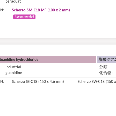
paraquat
N:
Scherzo SM-C18 MF (100 x 2 mm)
Recommended
Guanidine hydrochloride
塩酸グアニ
Industrial
分類:
guanidine
化合物:
N:
Scherzo SS-C18 (150 x 4.6 mm)
Scherzo SW-C18 (150 