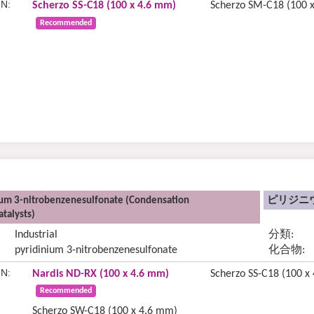
N:
Scherzo SS-C18 (100 x 4.6 mm)
Scherzo SM-C18 (100 
Recommended
ium 3-nitrobenzenesulfonate (Condensation
ピリジニウ
talysts)
Industrial
分類:
pyridinium 3-nitrobenzenesulfonate
化合物:
N:
Nardis ND-RX (100 x 4.6 mm)
Scherzo SS-C18 (100 x
Recommended
Scherzo SW-C18 (100 x 4.6 mm)