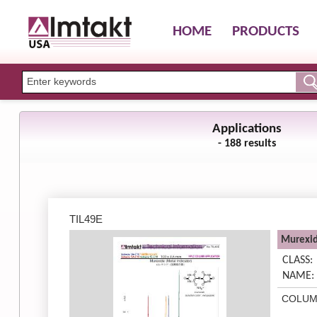
HOME
PRODUCTS
Applications
- 188 results
TIL49E
Murexid
CLASS:
NAME:
COLUM