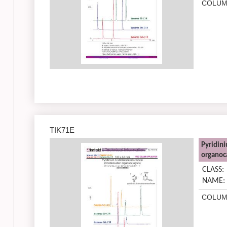
COLUM
TIK71E
Pyridin
organoca
CLASS:
NAME:
COLUM