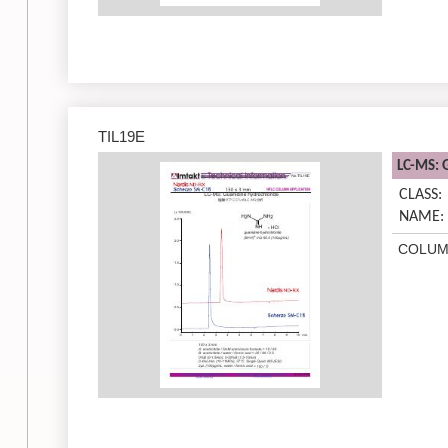
TIL19E
LC-MS: 
CLASS:
NAME:
COLUM