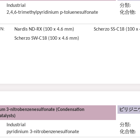
Industrial
分類:
2,4,6-trimethylpyridinium p-toluenesulfonate
化合物:
N:
Nardis ND-RX (100 x 4.6 mm)
Scherzo SS-C18 (100 x
Scherzo SW-C18 (100 x 4.6 mm)
ium 3-nitrobenzenesulfonate (Condensation
ピリジニウ
talysts)
Industrial
分類:
pyridinium 3-nitrobenzenesulfonate
化合物: