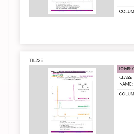
COLUM
TIL22E
LC-MS: 
CLASS:
NAME:
COLUM