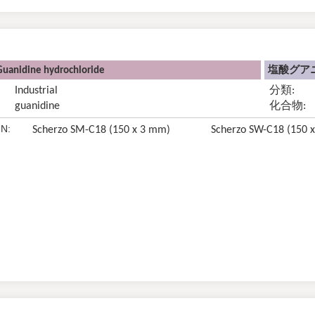
Guanidine hydrochloride
塩酸グアニ
Industrial
分類:
guanidine
化合物:
N:
Scherzo SM-C18 (150 x 3 mm)
Scherzo SW-C18 (150 