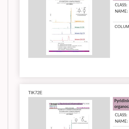
CLASS:
NAME:
COLUM
TIK72E
Pyridin
organoca
CLASS:
NAME: