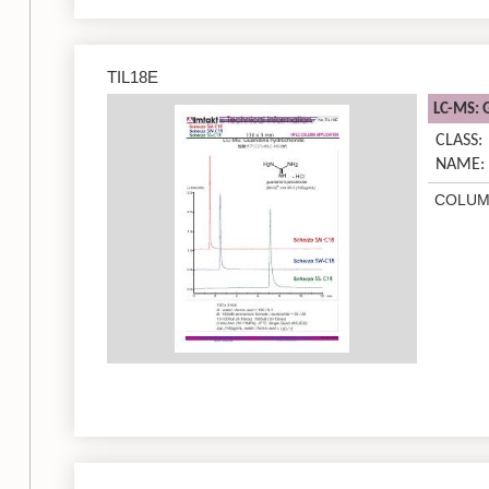
TIL18E
LC-MS: 
CLASS:
NAME:
COLUM