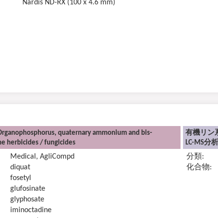
Nardis ND-RX (100 x 4.6 mm)
Organophosphorus, quaternary ammonium and bis-
有機リン
e herbicides / fungicides
LC-MS分
Medical, AgliCompd
分類:
diquat
化合物:
fosetyl
glufosinate
glyphosate
iminoctadine