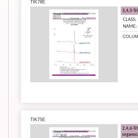
TIK78E
3,4,5-Tr
CLASS:
NAME:
COLUM
TIK75E
2,4,6-T
organoca