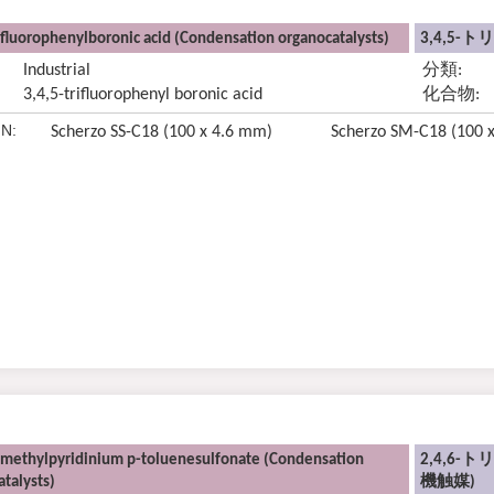
ifluorophenylboronic acid (Condensation organocatalysts)
3,4,5
Industrial
分類:
3,4,5-trifluorophenyl boronic acid
化合物:
N:
Scherzo SS-C18 (100 x 4.6 mm)
Scherzo SM-C18 (100 
rimethylpyridinium p-toluenesulfonate (Condensation
2,4,6
talysts)
機触媒)