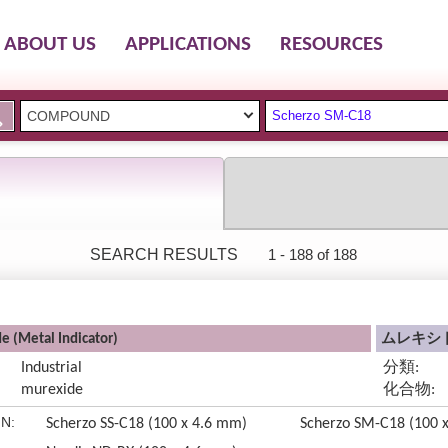
ABOUT US
APPLICATIONS
RESOURCES
COMPOUND
Scherzo SM-C18
SEARCH RESULTS
1 - 188 of 188
e (Metal Indicator)
ムレキシド
Industrial
分類:
murexide
化合物:
N:
Scherzo SS-C18 (100 x 4.6 mm)
Scherzo SM-C18 (100 